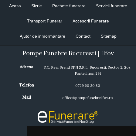
Acasa
Sicrie
Pachete funerare
Servicii funerare
Transport Funerar
Accesorii Funerare
Ajutor de inmormantare
Contact
Sitemap
Pompe Funebre Bucuresti | Ilfov
Adresa
S.C. Real Brend SFN S.R.L. Bucuresti, Sector 2, Sos.
Pantelimon 291
Telefon
0729 60 20 80
Mail
office@pompefunebreilfov.ro