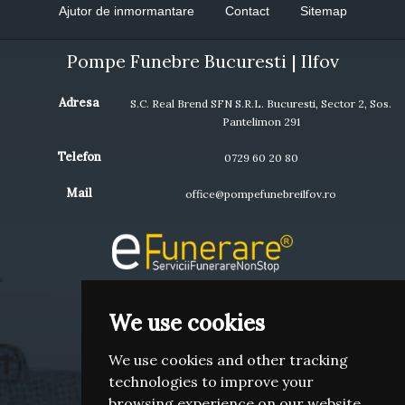
Ajutor de inmormantare
Contact
Sitemap
Pompe Funebre Bucuresti | Ilfov
Adresa
S.C. Real Brend SFN S.R.L. Bucuresti, Sector 2, Sos.
Pantelimon 291
Telefon
0729 60 20 80
Mail
office@pompefunebreilfov.ro
We use cookies
We use cookies and other tracking
Termeni si conditii
technologies to improve your
Politica de Confidentialitate
browsing experience on our website,