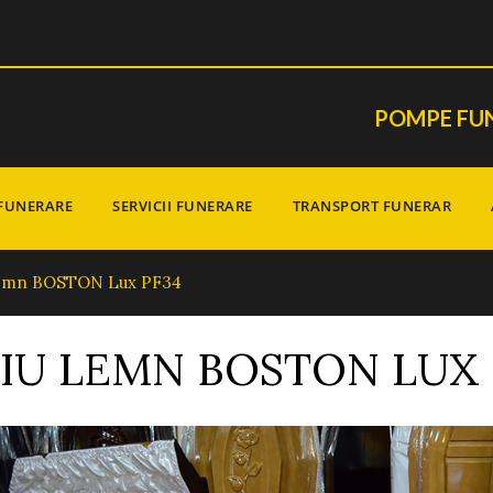
POMPE FUN
FUNERARE
SERVICII FUNERARE
TRANSPORT FUNERAR
Lemn BOSTON Lux PF34
RIU LEMN BOSTON LUX 