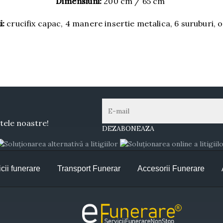
Dimensiuni:
200 cm / 65 cm
i:
crucifix capac, 4 manere insertie metalica, 6 suruburi,
tele noastre!
DEZABONEAZA
cii funerare
Transport Funerar
Accesorii Funerare