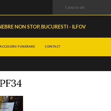
EBRE NON STOP, BUCURESTI - ILFOV
ACCESORII FUNERARE
CONTACT
PF34