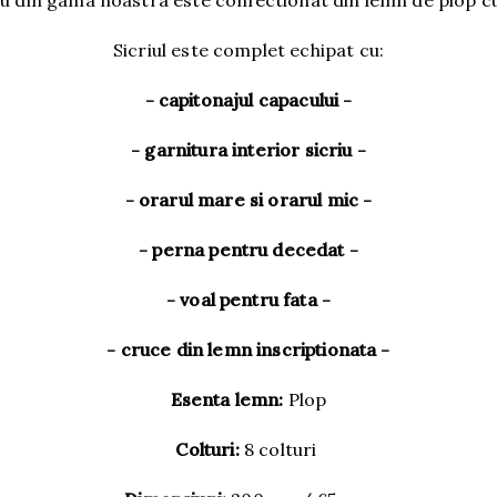
iu din gama noastra este confectionat din lemn de plop c
Sicriul este complet echipat cu:
- capitonajul capacului -
- garnitura interior sicriu -
- orarul mare si orarul mic -
- perna pentru decedat -
- voal pentru fata -
- cruce din lemn inscriptionata -
Esenta lemn:
Plop
Colturi:
8 colturi