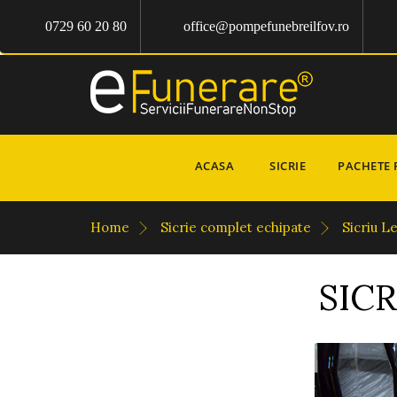
0729 60 20 80
office@pompefunebreilfov.ro
ACASA
SICRIE
PACHETE 
Home
Sicrie complet echipate
Sicriu 
SIC