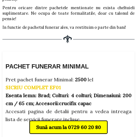
Pentru oricare dintre pachetele mentionate nu exista cheltuieli
suplimentare. Ne ocupa de toate formalitatile, doar cu talonul de
pensie!
In functie de pachetul funerar ales, va restituim o parte din bani!
PACHET FUNERAR MINIMAL
Pret pachet funerar Minimal:
2500
leI
SICRIU COMPLET EF01
Esenta lemn: Brad;
Colturi:
4 colturi;
Dimensiuni:
200
cm / 65 cm;
Accesorii:
crucifix capac
Accesati pagina de detalii pentru a vedea intreaga
lista de servicii funerare incluse.
Sună acum la 0729 60 20 80