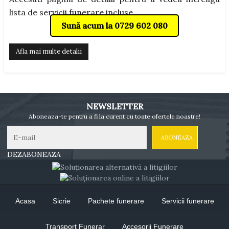
lista de servicii funerare incluse.
Sună acum la 0729 602 080
Afla mai multe detalii
NEWSLETTER
Aboneaza-te pentru a fi la curent cu toate ofertele noastre!
DEZABONEAZA
Acasa
Sicrie
Pachete funerare
Servicii funerare
Transport Funerar
Accesorii Funerare