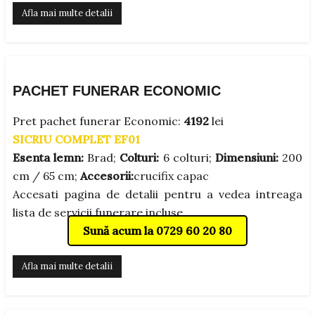
Afla mai multe detalii
PACHET FUNERAR ECONOMIC
Pret pachet funerar Economic:
4192
lei
SICRIU COMPLET EF01
Esenta lemn:
Brad;
Colturi:
6 colturi;
Dimensiuni:
200
cm / 65 cm;
Accesorii:
crucifix capac
Accesati pagina de detalii pentru a vedea intreaga
lista de servicii funerare incluse.
Sună acum la 0729 60 20 80
Afla mai multe detalii