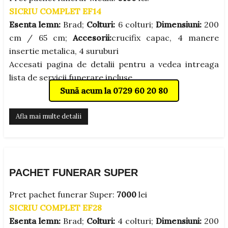
SICRIU COMPLET EF14
Esenta lemn:
Brad;
Colturi:
6 colturi;
Dimensiuni:
200
cm / 65 cm;
Accesorii:
crucifix capac, 4 manere
insertie metalica, 4 suruburi
Accesati pagina de detalii pentru a vedea intreaga
lista de servicii funerare incluse.
Sună acum la 0729 60 20 80
Afla mai multe detalii
PACHET FUNERAR SUPER
Pret pachet funerar Super:
7000
lei
SICRIU COMPLET EF28
Esenta lemn:
Brad;
Colturi:
4 colturi;
Dimensiuni:
200