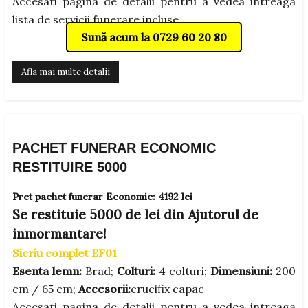
Accesati pagina de detalii pentru a vedea intreaga
lista de servicii funerare incluse.
Sună acum la 0729 60 20 80
Afla mai multe detalii
PACHET FUNERAR ECONOMIC
RESTITUIRE 5000
Pret pachet funerar Economic: 4192 lei
Se restituie 5000 de lei din Ajutorul de
inmormantare!
Sicriu complet EF01
Esenta lemn:
Brad;
Colturi:
4 colturi;
Dimensiuni:
200
cm / 65 cm;
Accesorii:
crucifix capac
Accesati pagina de detalii pentru a vedea intreaga