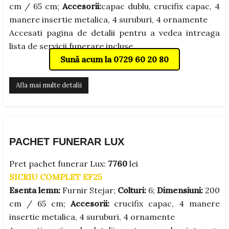
cm / 65 cm;
Accesorii:
capac dublu, crucifix capac, 4
manere insertie metalica, 4 suruburi, 4 ornamente
Accesati pagina de detalii pentru a vedea intreaga
lista de servicii funerare incluse.
Sună acum la 0729 60 20 80
Afla mai multe detalii
PACHET FUNERAR LUX
Pret pachet funerar Lux:
7760
lei
SICRIU COMPLET EF25
Esenta lemn:
Furnir Stejar;
Colturi:
6;
Dimensiuni:
200
cm / 65 cm;
Accesorii:
crucifix capac, 4 manere
insertie metalica, 4 suruburi, 4 ornamente