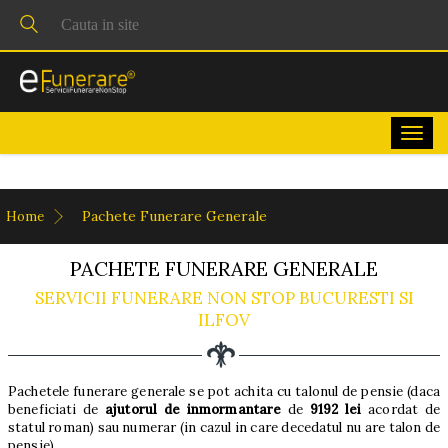
Togg
navig
Pachete Funerare Generale
Home
PACHETE FUNERARE GENERALE
SERVICII FUNERARE NON STOP BUCURESTI SI
ILFOV
Pachetele funerare generale se pot achita cu talonul de pensie (daca
beneficiati de
ajutorul de inmormantare
de
9192 lei
acordat de
statul roman) sau numerar (in cazul in care decedatul nu are talon de
pensie).