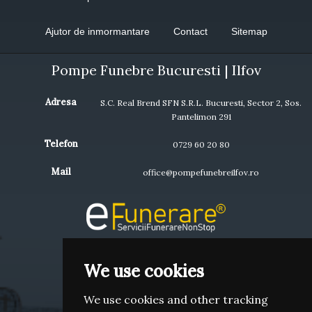
Ajutor de inmormantare
Contact
Sitemap
Pompe Funebre Bucuresti | Ilfov
Adresa
S.C. Real Brend SFN S.R.L. Bucuresti, Sector 2, Sos.
Pantelimon 291
Telefon
0729 60 20 80
Mail
office@pompefunebreilfov.ro
We use cookies
We use cookies and other tracking
Termeni si conditii