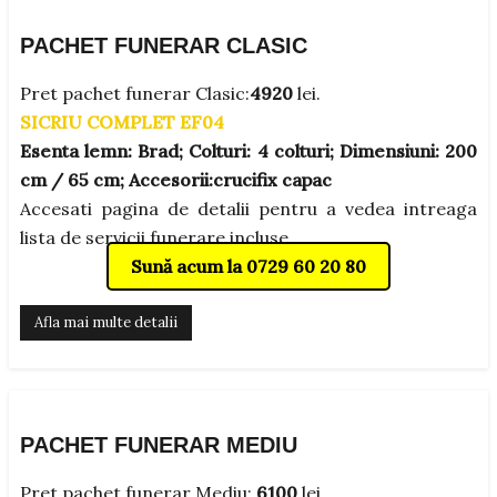
PACHET FUNERAR CLASIC
Pret pachet funerar Clasic:
4920
lei.
SICRIU COMPLET EF04
Esenta lemn: Brad;
Colturi:
4 colturi;
Dimensiuni:
200
cm / 65 cm;
Accesorii:
crucifix capac
Accesati pagina de detalii pentru a vedea intreaga
lista de servicii funerare incluse.
Sună acum la 0729 60 20 80
Afla mai multe detalii
PACHET FUNERAR MEDIU
Pret pachet funerar Mediu:
6100
lei.